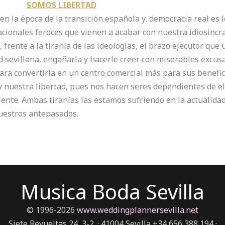
SOMOS LIBERTAD
 en la época de la transición española y, democracia real es
nacionales feroces que vienen a acabar con nuestra idiosincr
frente a la tiranía de las ideologías, el brazo ejecutor que
 sevillana, engañarla y hacerle creer con miserables excusa
 para convertirla en un centro comercial más para sus benef
y nuestra libertad, pues nos hacen seres dependientes de el
nte. Ambas tiranías las estamos sufriendo en la actualidad
nuestros antepasados.
Musica Boda Sevilla
© 1996-2026
www.weddingplannersevilla.net
Siete Revueltas 24, 3-2. · 41004 Sevilla +34 656 388 194 ·