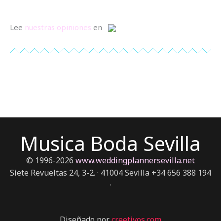
Lee
nuestras opiniones
en
Musica Boda Sevilla
© 1996-2026
www.weddingplannersevilla.net
Siete Revueltas 24, 3-2. · 41004 Sevilla +34 656 388 194
·
Diseñado por
creetivos.com