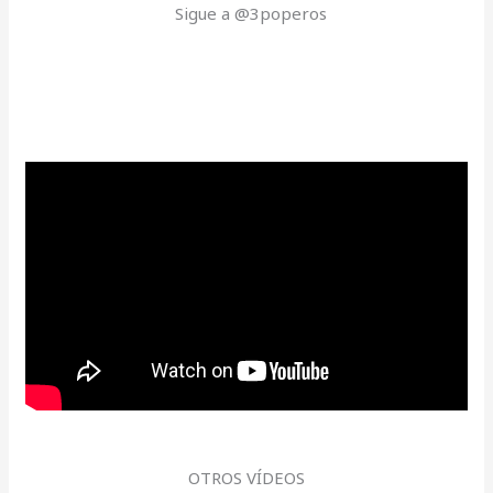
Sigue a @3poperos
OTROS VÍDEOS